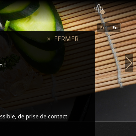
0
Fr
En
× FERMER
n !
ssible, de prise de contact